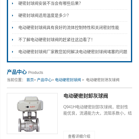
硬密封球阀安装不当会有哪些后果？
硬密封球阀适用温度是多少？
电动硬密封球阀具有良好的流体控制特性和关闭密封性能
不了解电动硬密封球阀的赶紧往这边看了！
电动硬密封球阀厂家教您如何解决电动硬密封球阀堵塞的问题
产品中心
Products
当前位置：
首页
>
产品中心
>
电动硬密封球阀
> 电动硬密封泄灰球阀
电动硬密封卸灰球阀
Q941H电动硬密封卸灰球阀，密封性
能优良，流通能力大，流阻系数小，结
构简单、维修方便、使用寿命长，阀体
通道和连接管径相等并成一直径，介质
几乎可以毫无损失的流过。产品通常用
查看详细介绍
于密封要求严格的场合，除控制气体、