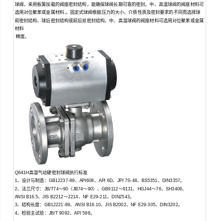
球阀，采用板簧加载的阀座密封结构，能确保球阀长期可靠的密封。中、高温球阀的阀座材料可
选用对位聚苯或金属材料.。固定式球阀根据压力的大小、介质性质及密封要求的不同而选择球
前密封结构、球后密封结构或前后双密封结构。中、高温球阀的阀座材料可选用对位聚苯或金属
材料
精度。
Q641H高温气动硬密封球阀
执行标准
1、设计与制造：GB12237-89、API608、API 6D、JPI 7S-48、BS5351、DIN3357。
2、法兰尺寸：JB/T74～90（JB74～90）、GB9112～9131、HGJ44～76、SH3406、
ANSI B16.5、JIS B2212～2214、NF E29-211、DIN2543。
3、结构长度：GB12221-89、ANSI B16.10、JIS B2002、NF E29-305、DIN3202。
4、检验主试验：JB/T 9092、API 598。