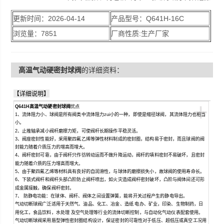
力矩，可使阀杆长期操作平稳灵活。阀座密封性能
更新时间：2026-04-14
产品型号：Q641H-16C
好，采用聚四氟乙烯等弹性材料制成的密封圈，结
浏览量：7851
厂商性质:生产厂家
构易于密封，而且球阀的阀封能力随着介质压力的
增高而增大
高温气动硬密封球阀
的详细资料：
【详细说明】
+
Q641H高温气动硬密封球阀
优点
1、流体阻力小、球阀是所有阀类中流体阻力zui小的一种，即使是缩径球阀，其流体阻力也相当
小。
2、止推轴承减小阀杆磨擦力矩，可使阀杆长期操作平稳灵活。
3、阀座密封性能好，采用聚四氟乙烯等弹性材料制成的密封圈，结构易于密封，而且球阀的阀
封能力随着介质压力的增高而增大。
4、阀杆密封可靠，由于阀杆只作彷转动运而不做升降运动，阀杆的填料密封不易破坏，且密封
能力随着介质的压力增高而增大。
5、由于聚四氟乙烯等材料具有良好的自润滑性，与球体的磨擦损失小，故球阀的使用寿命长。
6、下装式阀杆和阀杆头部凸阶防止阀杆喷出，如火灾造成阀杆密封破坏，凸阶与阀体间还可形
成金属接触，确保阀杆密封。
7、
防静电功能：在球体、阀杆、阀体之间设置弹簧，能将开关过程产生的静电导出。
气动切断球阀广泛适用于天然气、油品、化工、冶金、造纸
电办、矿业，印染、生物制药，日
用化工，食品饮料，水处理
及空气处理等行业的流体切断控制，与自动化气动仪表配套使用。
气动切断球阀采用唇型弹性密封圈结构设计，保证密封的可靠性对于低压、超低压或真空工况用