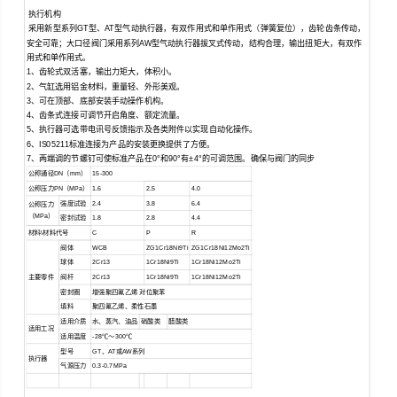
执行机构
采用新型系列GT型、AT型气动执行器，有双作用式和单作用式（弹簧复位），齿轮齿条传动，
安全可靠；大口径阀门采用系列AW型气动执行器拔叉式传动，结构合理，输出扭矩大，有双作
用式和单作用式。
1、齿轮式双活塞，输出力矩大，体积小。
2、气缸选用铝金材料，重量轻、外形美观。
3、可在顶部、底部安装手动操作机构。
4、齿条式连接可调节开启角度、额定流量。
5、执行器可选带电讯号反馈指示及各类附件以实现自动化操作。
6、IS05211标准连接为产品的安装更换提供了方便。
7、两端调的节螺钉可使标准产品在0°和90°有±4°的可调范围。确保与阀门的同步
公称通径DN（mm）
15-300
公称压力PN（MPa）
1.6
2.5
4.0
强度试验
2.4
3.8
6.4
公称压力
（MPa）
密封试验
1.8
2.8
4.4
材料\材料代号
C
P
R
阀体
WCB
ZG1Cr18Ni9Ti
ZG1Cr18Ni12Mo2Ti
球体
2Cr13
1Cr18Ni9Ti
1Cr18Ni12Mo2Ti
主要零件
阀杆
2Cr13
1Cr18Ni9Ti
1Cr18Ni12Mo2Ti
密封圈
增强聚四氟乙烯
对位聚苯
填料
聚四氟乙烯、柔性石墨
适用介质
水、蒸汽、油品
硝酸类
醋酸类
适用工况
适用温度
-28℃～300℃
型号
GT、AT或AW系列
执行器
气源压力
0.3-0.7MPa