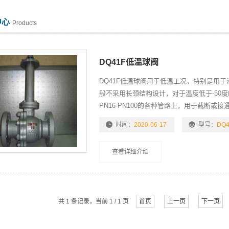
中心
Products
DQ41F低温球阀
DQ41F低温球阀用于低温工况，特别是用于
般不采用长颈结构设计，对于温度低于-50度
PN16-PN100的各种管路上，用于截断
和介质，最低工作温度为-196度。
时间：
2020-06-17
型号：
DQ4
查看详细介绍
共 1 条记录，当前 1 / 1 页
首页
上一页
下一页