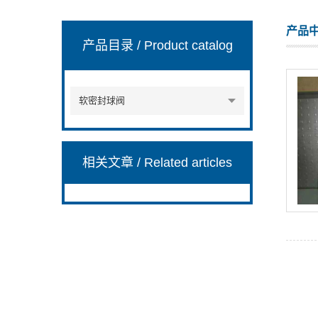
产品
产品目录
/ Product catalog
浙江豫诚阀门有限公司
软密封球阀
相关文章
/ Related articles