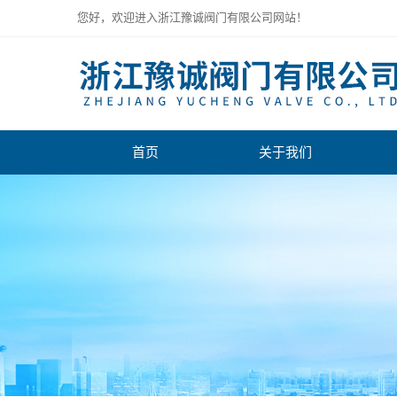
您好，欢迎进入浙江豫诚阀门有限公司网站！
首页
关于我们