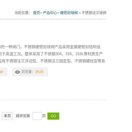
当前位置：
首页
>
产品中心
>
硬密封球阀
> 不锈钢法兰球阀
蚀的一种阀门。不锈钢硬密封球阀产品采用金属硬密封结构设
高温工况。整体采用了不锈钢304、316、316L等材质生产
品有不锈钢法兰浮动型、不锈钢法兰固定型、不锈钢螺纹型等系
1W
浏览量：
8545
末页
跳转到第
页