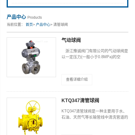
产品中心
Products
当前位置：
首页
>
产品中心
> 清管球阀
浙江豫诚阀门有限公司
气动球阀
浙江豫诚阀门有限公司的气动球阀是
以一定压力(一般小于0.8MPa)的空
气，利用气缸内活塞的往复运动转换为
回转运动，使球阀启闭的阀门。驱动方
式分为手动、电动、气动三种，由气
查看详细介绍
缸、机械执行机构和球阀本体组成。用
户使用时应在输气管路中配装电磁换向
阀，空气滤清器、油雾器、节流阀、减
压阀等气动附件。 通过中控室PLC控
KTQ347清管球阀
制系统，可轻松实现集中、远距离对阀
门进行自动化控制，能极大的提高生产
KTQ347清管球阀是一种主要用于水、
效率，节约人力资源、时间和安 全
石油、天然气等长输管线中清洗管道的
性。
新型阀门，作为清管器的发射和接收装
置，能够完全替代传统使用的以清管器