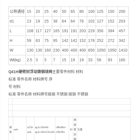
公称通径
15
20
25
40
50
65
80
100
125
150
200
d1
13
19
25
38
64
64
76
102
127
152
203
L
108
117
127
165
191
191
203
229
356
394
457
H
59
63
75
95
142
142
152
178
252
272
342
W
130
130
160
230
400
400
400
650
1050
1050
1410
Wt(kg)
2.5
3
5
7
15
19
19
33
58
93
160
Q41H硬密封浮动铸钢球阀
主要零件材料 材料
标准 零件名称 材料牌号 序
号 材料
标准 零件名称 材料牌号碳钢 不锈钢 碳钢 不锈钢
阀
座
阀
a216-
zg1cr18ni9ti
cf8/cf8m/
wcb
10
密
石墨
体
wcb
zg1cr18ni12mo2ti
cf3/cf3m
封
圈