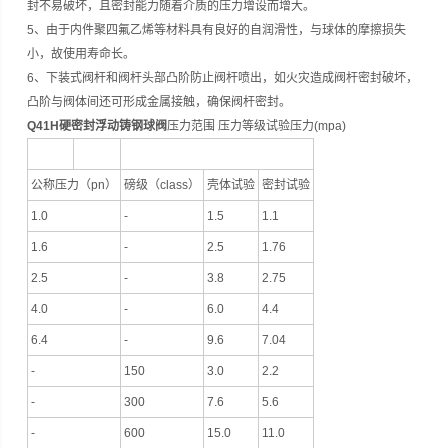
封不易破坏，且密封能力随着介质的压力增设而增大。
5、由于内件聚四氟乙烯等材料具有良好的自润滑性，与球体的摩擦损失
小，故使用寿命长。
6、下装式阀杆和阀杆头部凸阶防止阀杆喷出，如火灾造成阀杆密封破坏，
凸阶与阀体间还可形成金属接触，确保阀杆密封。
Q41H硬密封浮动铸钢球阀
压力范围 压力等级试验压力(mpa)
公称压力（pn）
磅级（class）
壳体试验
密封试验
1.0
-
1.5
1.1
1.6
-
2.5
1.76
2.5
-
3.8
2.75
4.0
-
6.0
4.4
6.4
-
9.6
7.04
-
150
3.0
2.2
-
300
7.6
5.6
-
600
15.0
11.0