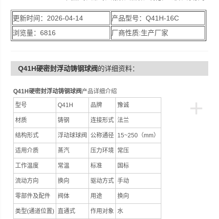
多种介质。
更新时间：2026-04-14
产品型号：Q41H-16C
浏览量：6816
厂商性质:生产厂家
Q41H硬密封浮动铸钢球阀
的详细资料：
Q41H硬密封浮动铸钢球阀
产品详细介绍
+
型号
Q41H
品牌
豫诚
材质
铸钢
连接形式
法兰
结构形式
浮动球球阀
公称通径
15~250（mm）
适用介质
蒸汽
压力环境
常压
工作温度
常温
标准
国标
流动方向
换向
驱动方式
手动
零部件及配件
阀体
用途
换向
类型(通道位置)
直通式
作用对象
水