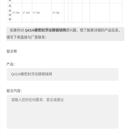
圈
阀
座
17-7ph
17-7ph
17-7ph
17-7ph
弹
簧
如果你对
Q41H硬密封浮动铸钢球阀
感兴趣，想了解更详细的产品信息，
填写下表直接与厂家联系：
留言框
产品：
留言内容：