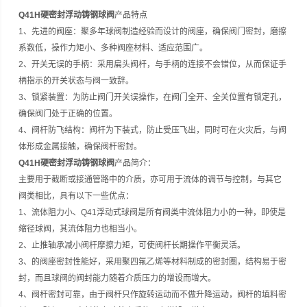
Q41H硬密封浮动铸钢球阀
产品特点
1、先进的阀座：聚多年球阀制造经验而设计的阀座，确保阀门密封，磨擦
系数低，操作力矩小、多种阀座材料、适应范围广。
2、开关无误的手柄：采用扁头阀杆，与手柄的连接不会错位，从而保证手
柄指示的开关状态与阀一致辞。
3、锁紧装置：为防止阀门开关误操作，在阀门全开、全关位置有锁定孔，
确保阀门处于正确的位置。
4、阀杆防飞结构：阀杆为下装式，防止受压飞出，同时可在火灾后，与阀
体形成金属接触，确保阀杆密封。
Q41H硬密封浮动铸钢球阀
产品简介：
主要用于截断或接通管路中的介质，亦可用于流体的调节与控制，与其它
阀类相比，具有以下一些优点：
1、流体阻力小、Q41浮动式球阀是所有阀类中流体阻力小的一种，即使是
缩径球阀，其流体阻力也相当小。
2、止推轴承减小阀杆摩擦力矩，可使阀杆长期操作平衡灵活。
3、的阀座密封性能好，采用聚四氟乙烯等材料制成的密封圈，结构易于密
封，而且球阀的阀封能力随着介质压力的增设而增大。
4、阀杆密封可靠，由于阀杆只作旋转运动而不做升降运动，阀杆的填料密