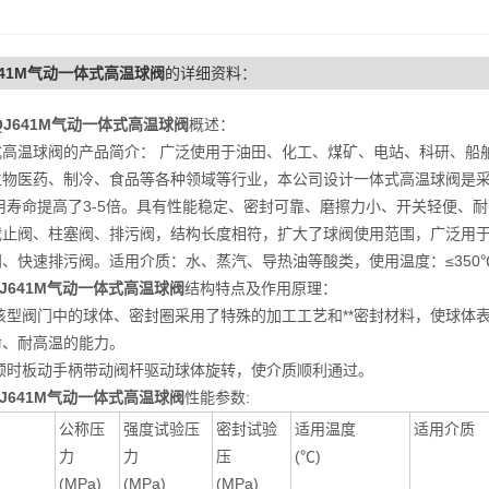
641M气动一体式高温球阀
的详细资料：
QJ641M气动一体式高温球阀
概述：
式高温球阀的产品简介： 广泛使用于油田、化工、煤矿、电站、科研、船
生物医药、制冷、食品等各种领域等行业，本公司设计一体式高温球阀是采
使用寿命提高了3-5倍。具有性能稳定、密封可靠、磨擦力小、开关轻便、
截止阀、柱塞阀、排污阀，结构长度相符，扩大了球阀使用范围，广泛用
阀、快速排污阀。适用介质：水、蒸汽、导热油等酸类，使用温度：≤350
J641M气动一体式高温球阀
结构特点及作用原理：
阀门中的球体、密封圈采用了特殊的加工工艺和**密封材料，使球体表
命、耐高温的能力。
板动手柄带动阀杆驱动球体旋转，使介质顺利通过。
J641M气动一体式高温球阀
性能参数:
公称压
强度试验压
密封试验
适用温度
适用介质
力
力
压
(℃)
(MPa)
(MPa)
(MPa)