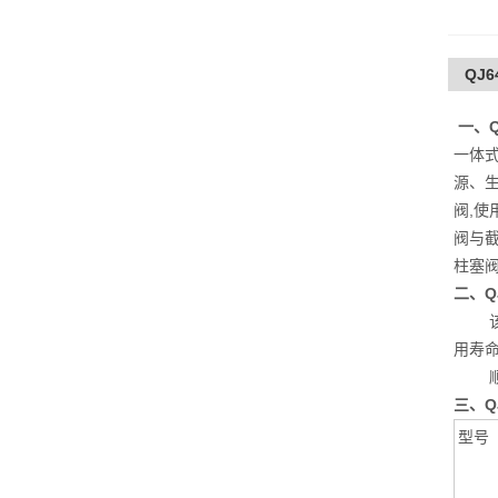
QJ
一、
一体
源、
阀,
阀与
柱塞
二、Q
该型
用寿
顺时
三、Q
型号