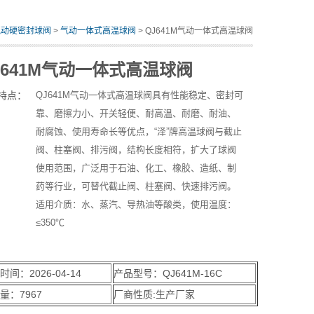
气动硬密封球阀
>
气动一体式高温球阀
> QJ641M气动一体式高温球阀
J641M气动一体式高温球阀
特点：
QJ641M气动一体式高温球阀具有性能稳定、密封可
靠、磨擦力小、开关轻便、耐高温、耐磨、耐油、
耐腐蚀、使用寿命长等优点，“泽”牌高温球阀与截止
阀、柱塞阀、排污阀，结构长度相符，扩大了球阀
使用范围，广泛用于石油、化工、橡胶、造纸、制
药等行业，可替代截止阀、柱塞阀、快速排污阀。
适用介质：水、蒸汽、导热油等酸类，使用温度：
≤350℃
时间：2026-04-14
产品型号：QJ641M-16C
量：7967
厂商性质:生产厂家