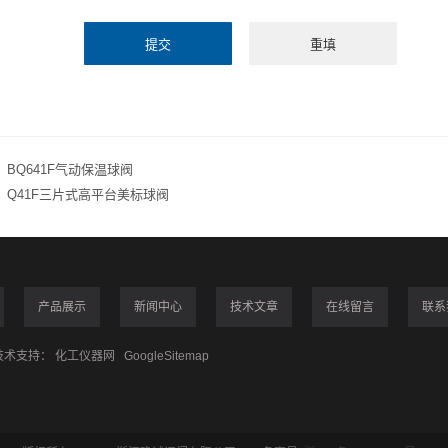
BQ641F气动保温球阀
：Q41F三片式高平台美标球阀
产品展示
新闻中心
技术文章
在线留言
联系
术支持：
化工仪器网
GoogleSitemap