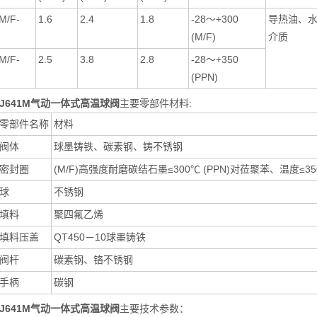
M/F-
1.6
2.4
1.8
-28～+300
导热油、
(M/F)
介质
M/F-
2.5
3.8
2.8
-28～+350
(PPN)
J641M气动一体式高温球阀
主要零部件材料:
零部件名称
材料
阀体
球墨铸铁、碳素钢、铸不锈钢
密封圈
(M/F)高强度耐磨碳结石墨≤300℃ (PPN)对莅聚苯、温度≤35
球
不锈钢
填料
聚四氟乙烯
填料压盖
QT450－10球墨铸铁
阀杆
碳素钢、铬不锈钢
手柄
碳钢
J641M气动一体式高温球阀
主要技术参数：