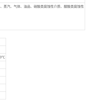
水、蒸汽、气体、油品、硝酸类腐蚀性介质、醋酸类腐蚀性
0℃